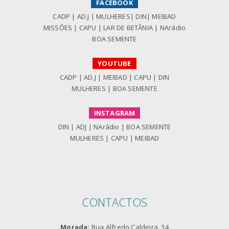
FACEBOOK
CADP
|
AD.J
|
MULHERES
|
DIN
|
MEIBAD
MISSÕES
|
CAPU
|
LAR DE BETÂNIA
|
NArádio
BOA SEMENTE
YOUTUBE
CADP
|
AD.J
|
MEIBAD
|
CAPU
|
DIN
MULHERES
|
BOA SEMENTE
INSTAGRAM
DIN
|
ADJ
|
NArádio
|
BOA SEMENTE
MULHERES
|
CAPU
|
MEIBAD
CONTACTOS
Morada:
Rua Alfredo Caldeira, 34