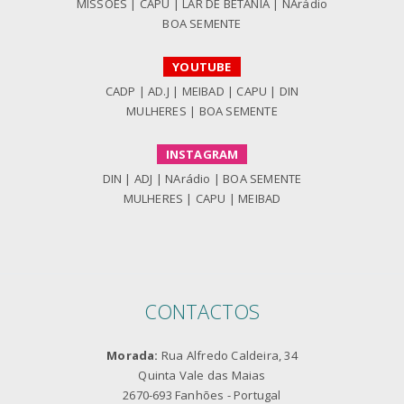
MISSÕES
|
CAPU
|
LAR DE BETÂNIA
|
NArádio
BOA SEMENTE
YOUTUBE
CADP
|
AD.J
|
MEIBAD
|
CAPU
|
DIN
MULHERES
|
BOA SEMENTE
INSTAGRAM
DIN
|
ADJ
|
NArádio
|
BOA SEMENTE
MULHERES
|
CAPU
|
MEIBAD
CONTACTOS
Morada:
Rua Alfredo Caldeira, 34
Quinta Vale das Maias
2670-693 Fanhões - Portugal