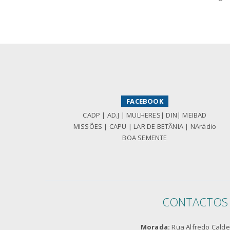
FACEBOOK
CADP
|
AD.J
|
MULHERES
|
DIN
|
MEIBAD
MISSÕES
|
CAPU
|
LAR DE BETÂNIA
|
NArádio
BOA SEMENTE
CONTACTOS
Morada:
Rua Alfredo Caldei