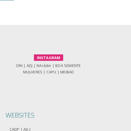
INSTAGRAM
DIN
|
ADJ
|
NArádio
|
BOA SEMENTE
MULHERES
|
CAPU
|
MEIBAD
WEBSITES
CADP
|
AD.J