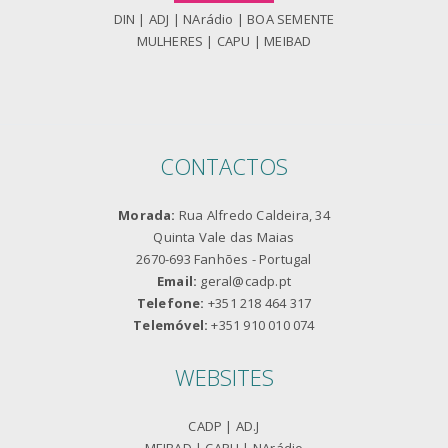
DIN
|
ADJ
|
NArádio
|
BOA SEMENTE
MULHERES
|
CAPU
|
MEIBAD
CONTACTOS
Morada:
Rua Alfredo Caldeira, 34
Quinta Vale das Maias
2670-693 Fanhões - Portugal
Email:
geral@cadp.pt
Telefone:
+351 218 464 317
Telemóvel:
+351 910 010 074
WEBSITES
CADP
|
AD.J