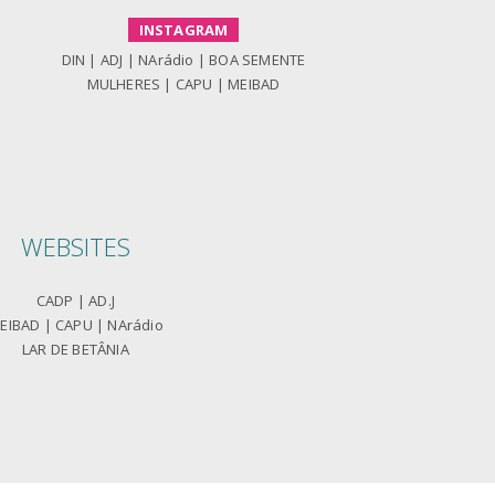
INSTAGRAM
DIN
|
ADJ
|
NArádio
|
BOA SEMENTE
MULHERES
|
CAPU
|
MEIBAD
WEBSITES
CADP
|
AD.J
EIBAD
|
CAPU
|
NArádio
LAR DE BETÂNIA