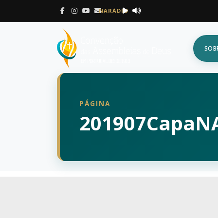
NARÁDIO
SOB
PÁGINA
201907CapaN