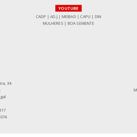
YOUTUBE
CADP
|
AD.J
|
MEIBAD
|
CAPU
|
DIN
MULHERES
|
BOA SEMENTE
ra, 34
s
M
gal
317
 074