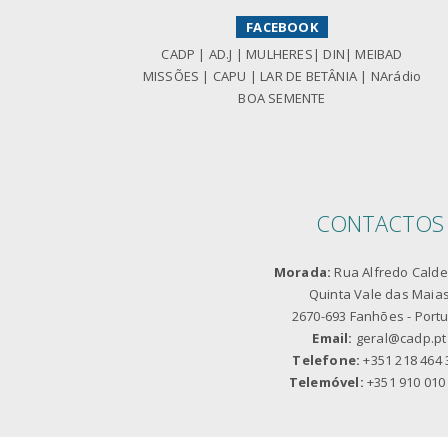
FACEBOOK
CADP
|
AD.J
|
MULHERES
|
DIN
|
MEIBAD
MISSÕES
|
CAPU
|
LAR DE BETÂNIA
|
NArádio
BOA SEMENTE
CONTACTOS
Morada:
Rua Alfredo Caldei
Quinta Vale das Maia
2670-693 Fanhões - Portu
Email:
geral@cadp.pt
Telefone:
+351 218 464 
Telemóvel:
+351 910 010