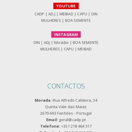
YOUTUBE
CADP
|
AD.J
|
MEIBAD
|
CAPU
|
DIN
MULHERES
|
BOA SEMENTE
INSTAGRAM
DIN
|
ADJ
|
NArádio
|
BOA SEMENTE
MULHERES
|
CAPU
|
MEIBAD
CONTACTOS
Morada:
Rua Alfredo Caldeira, 34
Quinta Vale das Maias
2670-693 Fanhões - Portugal
Email:
geral@cadp.pt
Telefone:
+351 218 464 317