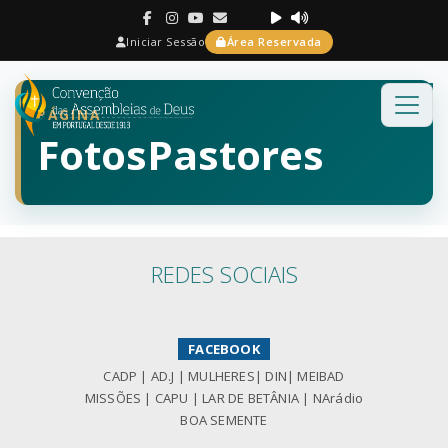
Iniciar Sessão
Área Reservada
PÁGINA
FotosPastores
REDES SOCIAIS
FACEBOOK
CADP
|
AD.J
|
MULHERES
|
DIN
|
MEIBAD
MISSÕES
|
CAPU
|
LAR DE BETÂNIA
|
NArádio
BOA SEMENTE