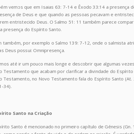
m vemos que em Isaias 63: 7-14 e Êxodo 33:14 a presença do
esença de Deus e que quando as pessoas pecavam e entristeci
rem entristecido Deus. O Salmo 51: 11 também parece compara
 presença do Espírito Santo.
 também, por exemplo o Salmo 139: 7-12, onde o salmista atrib
as Deus possui: Omnipresença.
mos até ir um pouco mais longe e descobrir que algumas vez
o Testamento que acabam por clarificar a divindade do Espírito
o Testamento, no Novo Testamento fala do Espírito Santo (At. 28
1-34).
pírito Santo na Criação
írito Santo é mencionado no primeiro capítulo de Génesis (Gn. 