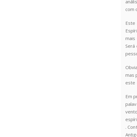
análi
com o
Este 
Espír
mais 
Será 
pesso
Obvia
mas p
este 
Em pr
palav
vento
espír
. Con
Antig