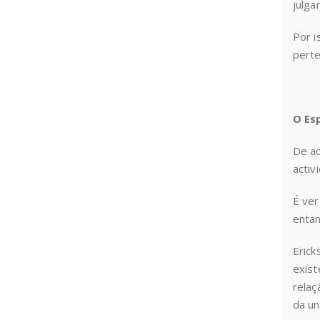
julga
Por i
perte
O Es
De ac
activ
É ver
entan
Erick
exist
relaç
da un