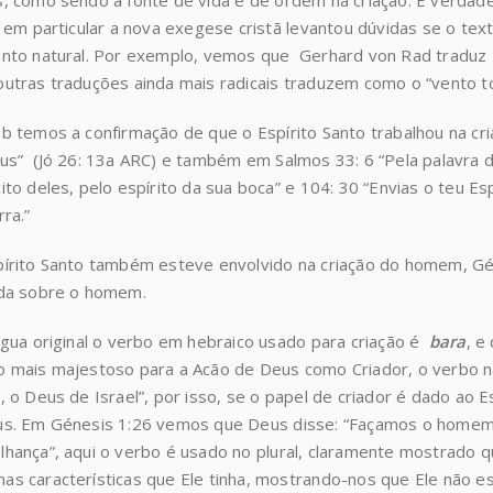
, como sendo a fonte de vida e de ordem na criação. É verda
, em particular a nova exegese cristã levantou dúvidas se o text
nto natural. Por exemplo, vemos que Gerhard von Rad traduz
utras traduções ainda mais radicais traduzem como o “vento 
b temos a confirmação de que o Espírito Santo trabalhou na cri
us” (Jó 26: 13a ARC) e também em Salmos 33: 6 “Pela palavra d
ito deles, pelo espírito da sua boca” e 104: 30 “Envias o teu Es
rra.”
írito Santo também esteve envolvido na criação do homem, Gén
ida sobre o homem.
ngua original o verbo em hebraico usado para criação é
bara
, e
 mais majestoso para a Acão de Deus como Criador, o verbo n
, o Deus de Israel”, por isso, se o papel de criador é dado ao E
us. Em Génesis 1:26 vemos que Deus disse: “Façamos o homem
hança”, aqui o verbo é usado no plural, claramente mostrado 
s características que Ele tinha, mostrando-nos que Ele não es