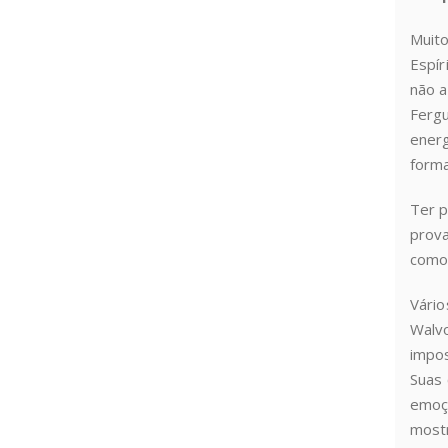
Muito
Espír
não a
Fergu
energ
forma
Ter p
prova
como 
Vário
Walvo
impos
Suas 
emoçõ
mostr