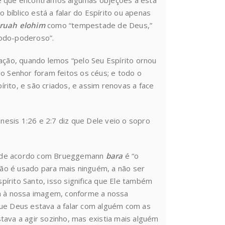
de que encontramos algumas objeções a esta
o bíblico está a falar do Espírito ou apenas
ruah elohim
como “tempestade de Deus,”
todo-poderoso”.
ação, quando lemos “pelo Seu Espírito ornou
o Senhor foram feitos os céus; e todo o
pírito, e são criados, e assim renovas a face
esis 1:26 e 2:7 diz que Dele veio o sopro
 de acordo com Brueggemann
bara
é “o
ão é usado para mais ninguém, a não ser
spírito Santo, isso significa que Ele também
 à nossa imagem, conforme a nossa
que Deus estava a falar com alguém com as
tava a agir sozinho, mas existia mais alguém