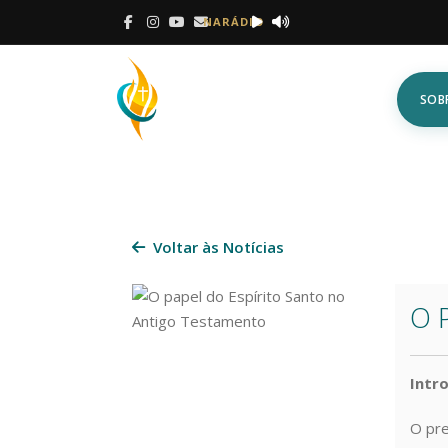
NARÁDIO
SOB
Voltar às Notícias
O 
Intr
O pre