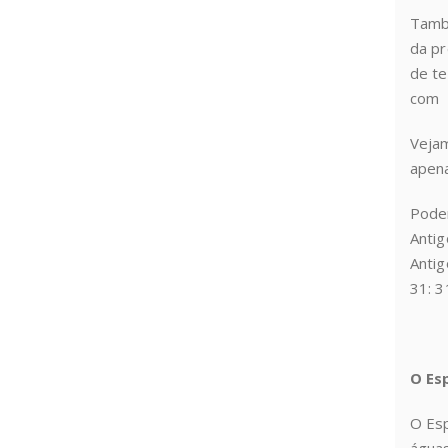
També
da pr
de te
com a
Vejam
apen
Pode
Antig
Antig
31: 3
O Es
O Esp