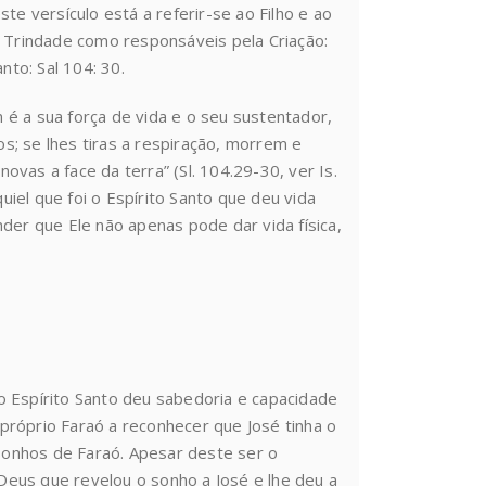
te versículo está a referir-se ao Filho e ao
a Trindade como responsáveis pela Criação:
anto: Sal 104: 30.
é a sua força de vida e o seu sustentador,
; se lhes tiras a respiração, morrem e
novas a face da terra” (Sl. 104.29-30, ver Is.
iel que foi o Espírito Santo que deu vida
der que Ele não apenas pode dar vida física,
o Espírito Santo deu sabedoria e capacidade
próprio Faraó a reconhecer que José tinha o
 sonhos de Faraó. Apesar deste ser o
eus que revelou o sonho a José e lhe deu a