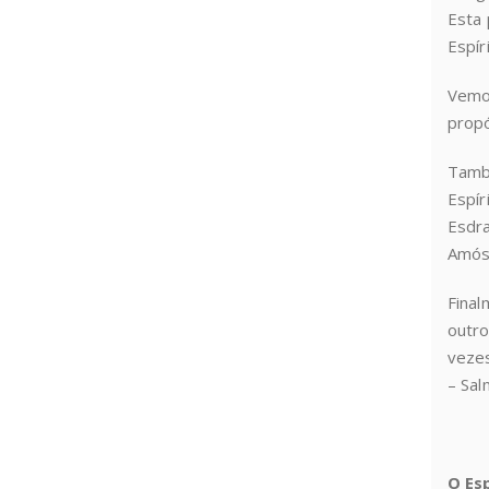
Esta 
Espír
Vemos
propó
Tamb
Espír
Esdra
Amós,
Final
outro
vezes
– Sal
O Es