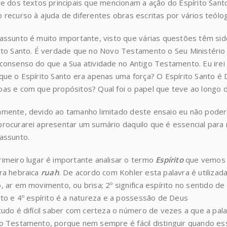
se dos textos principais que mencionam a ação do Espírito San
 recurso à ajuda de diferentes obras escritas por vários teólo
assunto é muito importante, visto que várias questões têm si
ito Santo. É verdade que no Novo Testamento o Seu Ministério na
consenso do que a Sua atividade no Antigo Testamento. Eu irei
que o Espírito Santo era apenas uma força? O Espírito Santo é
as e com que propósitos? Qual foi o papel que teve ao longo
mente, devido ao tamanho limitado deste ensaio eu não poder
rocurarei apresentar um sumário daquilo que é essencial para 
assunto.
imeiro lugar é importante analisar o termo
Espírito
que vemos 
ra hebraica
ruah
. De acordo com Kohler esta palavra é utilizada
, ar em movimento, ou brisa; 2º significa espírito no sentido de
ito e 4º espírito é a natureza e a possessão de Deus
tudo é difícil saber com certeza o número de vezes a que a pal
o Testamento, porque nem sempre é fácil distinguir quando ess