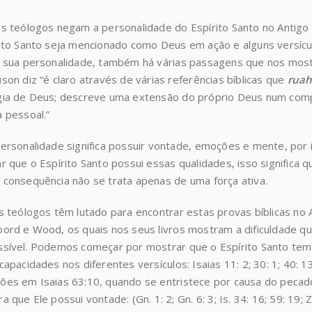
s teólogos negam a personalidade do Espírito Santo no Anti
ito Santo seja mencionado como Deus em ação e alguns versícu
 sua personalidade, também há várias passagens que nos mos
son diz “é claro através de várias referências bíblicas que
rua
ia de Deus; descreve uma extensão do próprio Deus num comp
 pessoal.”
ersonalidade significa possuir vontade, emoções e mente, po
r que o Espírito Santo possui essas qualidades, isso significa 
consequência não se trata apenas de uma força ativa.
s teólogos têm lutado para encontrar estas provas bíblicas 
ord e Wood, os quais nos seus livros mostram a dificuldade que
sível. Podemos começar por mostrar que o Espírito Santo tem
capacidades nos diferentes versículos: Isaias 11: 2; 30: 1; 40:
es em Isaias 63:10, quando se entristece por causa do pecado
a que Ele possui vontade: (Gn. 1: 2; Gn. 6: 3; Is. 34: 16; 59: 19; Z