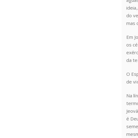
águas
ideia
do ve
mas o
Em Jo
os cé
exérc
da te
O Esp
de v
Na lí
termo
Jeová
é De
semel
mesma