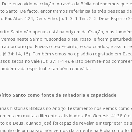
 Dele envolvido na criação. Através da Bíblia entendemos que es
ito Santo. De facto, encontramos referência às três pessoas d
o Pai: Atos 4:24; Deus Filho: Jo. 1: 3; 1 Tim. 2: 5; Deus Espírito S
írito Santo não apenas está na origem da Criação, mas também 
vemos neste Salmo: “Escondes o teu rosto, e ficam perturbados
m ao próprio pó. Envias o teu Espírito, e são criados, e assim re
; Jó 34: 14, 15). Também vemos no episódio registado em Ezequ
ssos secos no vale (Ez. 37: 1-14), e isto permite-nos compreen
ambém vida espiritual e também renová-la.
pírito Santo como fonte de sabedoria e capacidade
rias histórias Bíblicas no Antigo Testamento nós vemos como 
omens em muitas diferentes atividades. Em Genesis 41:38 é o 
ito de Deus, quando José foi capaz de revelar e interpretar os
munho de um pagão, nós vemos claramente na Bíblia como foi D