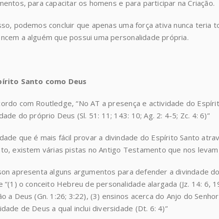
mentos, para capacitar os homens e para participar na Criação.
sso, podemos concluir que apenas uma força ativa nunca teria t
ncem a alguém que possui uma personalidade própria.
pírito Santo como Deus
ordo com Routledge, “No AT a presença e actividade do Espírit
idade do próprio Deus (Sl. 51: 11; 143: 10; Ag. 2: 4-5; Zc. 4: 6)”
dade que é mais fácil provar a divindade do Espírito Santo at
to, existem várias pistas no Antigo Testamento que nos levam 
son apresenta alguns argumentos para defender a divindade do 
e “(1) o conceito Hebreu de personalidade alargada (Jz. 14: 6, 19
ão a Deus (Gn. 1:26; 3:22), (3) ensinos acerca do Anjo do Senhor (
idade de Deus a qual inclui diversidade (Dt. 6: 4)”