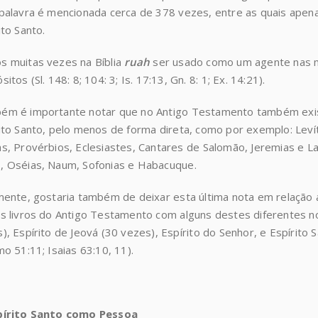
palavra é mencionada cerca de 378 vezes, entre as quais apen
ito Santo.
 muitas vezes na Bíblia
ruah
ser usado como um agente nas 
sitos (Sl. 148: 8; 104: 3; Is. 17:13, Gn. 8: 1; Ex. 14:21).
ém é importante notar que no Antigo Testamento também exis
ito Santo, pelo menos de forma direta, como por exemplo: Levít
s, Provérbios, Eclesiastes, Cantares de Salomão, Jeremias e L
 Oséias, Naum, Sofonias e Habacuque.
mente, gostaria também de deixar esta última nota em relação a
s livros do Antigo Testamento com alguns destes diferentes no
), Espírito de Jeová (30 vezes), Espírito do Senhor, e Espírit
mo 51:11; Isaias 63:10, 11).
pírito Santo como Pessoa