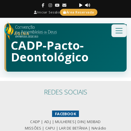
Iniciar Sessão
Área Reservada
PÁGINA
CADP-Pacto-
Deontológico
REDES SOCIAIS
FACEBOOK
CADP
|
AD.J
|
MULHERES
|
DIN
|
MEIBAD
MISSÕES
|
CAPU
|
LAR DE BETÂNIA
|
NArádio