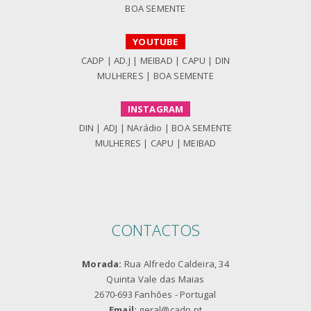
BOA SEMENTE
YOUTUBE
CADP
|
AD.J
|
MEIBAD
|
CAPU
|
DIN
MULHERES
|
BOA SEMENTE
INSTAGRAM
DIN
|
ADJ
|
NArádio
|
BOA SEMENTE
MULHERES
|
CAPU
|
MEIBAD
CONTACTOS
Morada:
Rua Alfredo Caldeira, 34
Quinta Vale das Maias
2670-693 Fanhões - Portugal
Email:
geral@cadp.pt