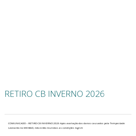
RETIRO CB INVERNO 2026
COMUNICADO – RETIRO CB INVERNO 2026 Após avaliação dos danos causados pela Tempestade
Leonardo no MEIBAD, não estão reunidas as condições logísti