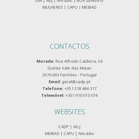
DIN
|
ADJ
|
NArádio
|
BOA SEMENTE
MULHERES
|
CAPU
|
MEIBAD
CONTACTOS
Morada:
Rua Alfredo Caldeira, 34
Quinta Vale das Maias
2670-693 Fanhões - Portugal
Email:
geral@cadp.pt
Telefone:
+351 218 464 317
Telemóvel:
+351 910 010 074
WEBSITES
CADP
|
AD.J
MEIBAD
|
CAPU
|
NArádio