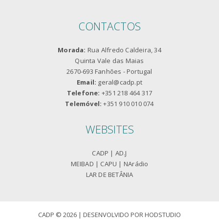
CONTACTOS
Morada:
Rua Alfredo Caldeira, 34
Quinta Vale das Maias
2670-693 Fanhões - Portugal
Email:
geral@cadp.pt
Telefone:
+351 218 464 317
Telemóvel:
+351 910 010 074
WEBSITES
CADP
|
AD.J
MEIBAD
|
CAPU
|
NArádio
LAR DE BETÂNIA
CADP © 2026 | DESENVOLVIDO POR
HODSTUDIO