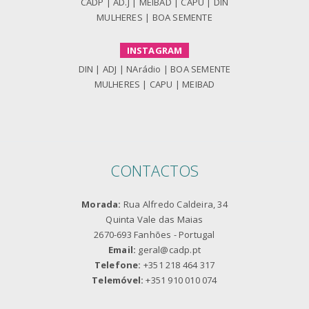
CADP
|
AD.J
|
MEIBAD
|
CAPU
|
DIN
MULHERES
|
BOA SEMENTE
INSTAGRAM
DIN
|
ADJ
|
NArádio
|
BOA SEMENTE
MULHERES
|
CAPU
|
MEIBAD
CONTACTOS
Morada:
Rua Alfredo Caldeira, 34
Quinta Vale das Maias
2670-693 Fanhões - Portugal
Email:
geral@cadp.pt
Telefone:
+351 218 464 317
Telemóvel:
+351 910 010 074