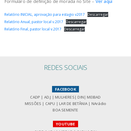
Formuláro de definição de morada no Site –
Ver aqui
Relatório INICIAL, aprovação para estagio v2017
Descarregar
Relatório Anual, pastor local v.2017
Descarregar
Relatório Final, pastor local v.2017
Descarregar
REDES SOCIAIS
FACEBOOK
CADP
|
AD.J
|
MULHERES
|
DIN
|
MEIBAD
MISSÕES
|
CAPU
|
LAR DE BETÂNIA
|
NArádio
BOA SEMENTE
YOUTUBE