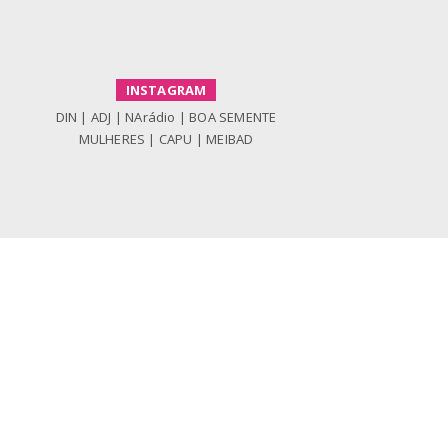
INSTAGRAM
DIN
|
ADJ
|
NArádio
|
BOA SEMENTE
MULHERES
|
CAPU
|
MEIBAD
WEBSITES
CADP
|
AD.J
EIBAD
|
CAPU
|
NArádio
LAR DE BETÂNIA