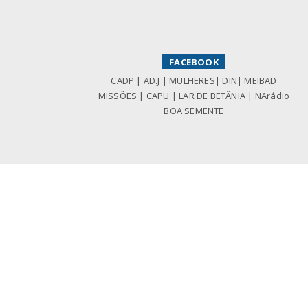
FACEBOOK
CADP
|
AD.J
|
MULHERES
|
DIN
|
MEIBAD
MISSÕES
|
CAPU
|
LAR DE BETÂNIA
|
NArádio
BOA SEMENTE
CONTACTOS
Morada:
Rua Alfredo Caldei
Quinta Vale das Maia
2670-693 Fanhões - Portu
Email:
geral@cadp.pt
Telefone:
+351 218 464 
Telemóvel:
+351 910 010