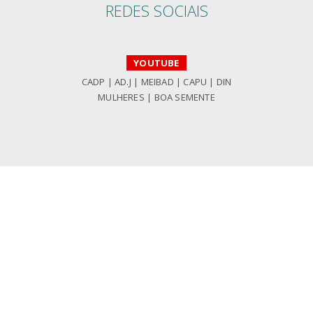
REDES SOCIAIS
YOUTUBE
CADP
|
AD.J
|
MEIBAD
|
CAPU
|
DIN
MULHERES
|
BOA SEMENTE
ra, 34
s
M
gal
317
 074