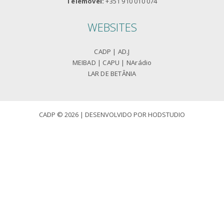
Telemóvel:
+351 910 010 074
WEBSITES
CADP
|
AD.J
MEIBAD
|
CAPU
|
NArádio
LAR DE BETÂNIA
CADP © 2026 | DESENVOLVIDO POR
HODSTUDIO