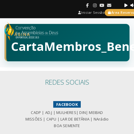
Iniciar Sessão
Área Reserv
PÁGINA
CartaMembros_Benef
REDES SOCIAIS
FACEBOOK
CADP
|
AD.J
|
MULHERES
|
DIN
|
MEIBAD
MISSÕES
|
CAPU
|
LAR DE BETÂNIA
|
NArádio
BOA SEMENTE