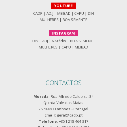
YOUTUBE
CADP
|
AD.J
|
MEIBAD
|
CAPU
|
DIN
MULHERES
|
BOA SEMENTE
INSTAGRAM
DIN
|
ADJ
|
NArádio
|
BOA SEMENTE
MULHERES
|
CAPU
|
MEIBAD
CONTACTOS
Morada:
Rua Alfredo Caldeira, 34
Quinta Vale das Maias
2670-693 Fanhões - Portugal
Email:
geral@cadp.pt
Telefone:
+351 218 464 317